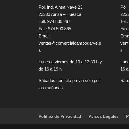
Pól. Ind. Ainsa Nave 23
Pól.
22330 Aínsa – Huesca
2233
Telf: 974 500 267
Telf
Fax: 974 500 865
Fax:
Email:
Emai
ventas@comercialcampodarve.e
ven
s
s
Lunes a viernes de 10 a 13:30 h y
Lune
de 16 a 19 h
16 a
Sábados con cita previa sólo por
Sába
las mañanas
Política de Privacidad
Avisos Legales
P