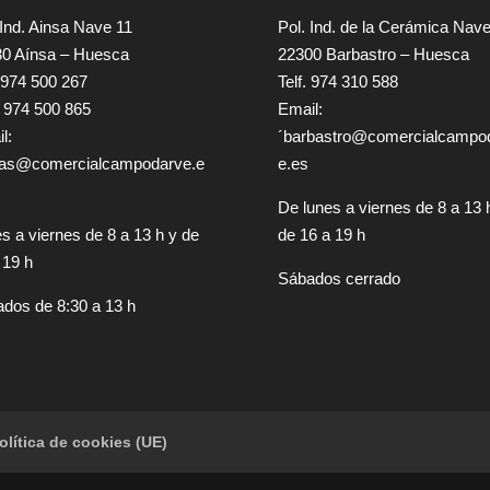
 Ind. Ainsa Nave 11
Pol. Ind. de la Cerámica Nav
0 Aínsa – Huesca
22300 Barbastro – Huesca
: 974 500 267
Telf. 974 310 588
 974 500 865
Email:
l:
´
barbastro@comercialcampo
tas@comercialcampodarve.e
e.es
De lunes a viernes de 8 a 13 
s a viernes de 8 a 13 h y de
de 16 a 19 h
 19 h
Sábados cerrado
dos de 8:30 a 13 h
olítica de cookies (UE)